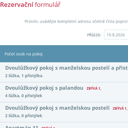
Rezervační
formulář
Prosím, uvádějte kompletní adresu včetně čísla popis
PŘÍJEZD:
Počet osob na pokoj
Dvoulůžkový pokoj s manželskou postelí a přis
2 lůžka, 1 přistýlka
Dvoulůžkový pokoj s palandou
ZBÝVÁ 1,
4 lůžka, 0 přistýlek
Dvoulůžkový pokoj s manželskou postelí
ZBÝVÁ 1,
2 lůžka, 0 přistýlek
Apartmán 11